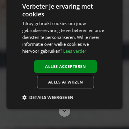
Verbeter je ervaring met
cookies
Tilroy gebruikt cookies om jouw
Consistent brand experience
gebruikerservaring te verbeteren en onze
Omnichannel retail
diensten te personaliseren. Wil je meer
informatie over welke cookies we
hiervoor gebruiken?
Lees verder
Empower your customers to shop anytime, anywhere, whether
in-store or online, on their favorite device.
ALLES ACCEPTEREN
ALLES AFWIJZEN
Request your demo
Get in touch
DETAILS WEERGEVEN
Scroll