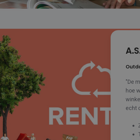
A.S
Outdo
"De m
hoe w
winke
echt 