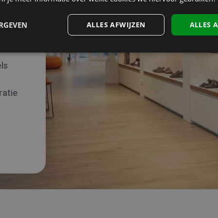
nog
ERGEVEN
ALLES AFWIJZEN
ALLES 
ls
ratie