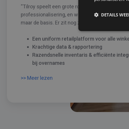
“Tilroy speelt een grote rol in onze groei en
professionalisering, en we gebruiken vandaag 
DETAILS WE
maar de basis. Er zit nog zó veel meer in.”
Een uniform retailplatform voor alle winke
Krachtige data & rapportering
Razendsnelle inventaris & efficiënte integ
bij overnames
>> Meer lezen