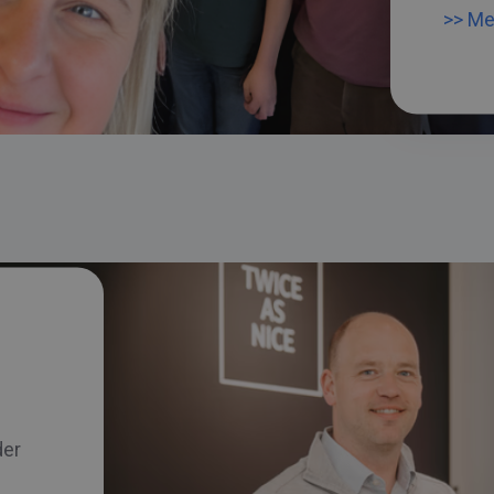
>> Me
der