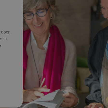
 door,
s is,
e