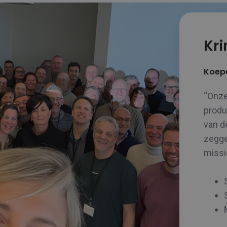
Kri
Koepe
“Onze
produ
van d
zegge
missi