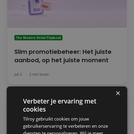
het
juiste
moment
The Modern Retail Playbook
Slim promotiebeheer: Het juiste
aanbod, op het juiste moment
juli 2
2 min lezen
×
De
Verbeter je ervaring met
drie
pijlers
cookies
van
Tilroy gebruikt cookies om jouw
effectieve
gebruikerservaring te verbeteren en onze
marketing
automation
diensten te personaliseren. Wil je meer