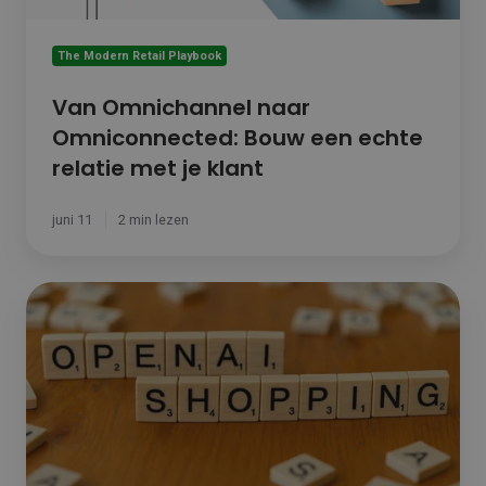
klant
The Modern Retail Playbook
Van Omnichannel naar
Omniconnected: Bouw een echte
relatie met je klant
juni 11
2 min lezen
OpenAI
lanceert
ChatGPT
Shopping:
Hoe
bied
jij
je
assortiment