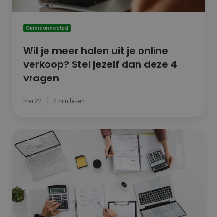
jezelf
dan
deze
Omniconnected
4
vragen
Wil je meer halen uit je online
verkoop? Stel jezelf dan deze 4
vragen
mei 22
2 min lezen
Optimaliseer
Jouw
Factuurprocessen:
De
voordelen
van
PEPPOL
E-
facturatie