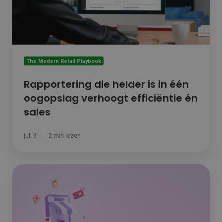
oogopslag
verhoogt
efficiëntie
én
sales
The Modern Retail Playbook
Rapportering die helder is in één
oogopslag verhoogt efficiëntie én
sales
juli 9
2 min lezen
Slim
promotiebeheer:
Het
juiste
aanbod,
op