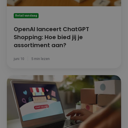
aan?
Retail vandaag
OpenAI lanceert ChatGPT
Shopping: Hoe bied jij je
assortiment aan?
juni 10
5 min lezen
Wil
je
meer
halen
uit
je
online
verkoop?
Stel