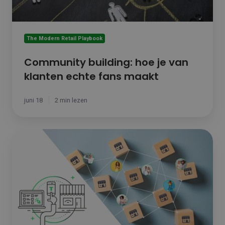
The Modern Retail Playbook
Community building: hoe je van
klanten echte fans maakt
juni 18
2 min lezen
Van
Omnichannel
naar
Omniconnected: Bouw
een
echte
relatie
met
je