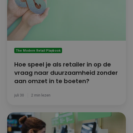
als
retailer
in
op
de
vraag
naar
duurzaamheid
zonder
The Modern Retail Playbook
aan
omzet
Hoe speel je als retailer in op de
in
vraag naar duurzaamheid zonder
te
aan omzet in te boeten?
boeten?
juli 30
2 min lezen
Self
Check-
out: