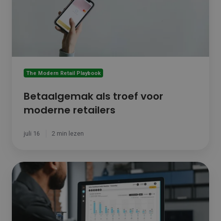
retailers
The Modern Retail Playbook
Betaalgemak als troef voor
moderne retailers
juli 16
2 min lezen
Rapportering
die
helder
is
in
één