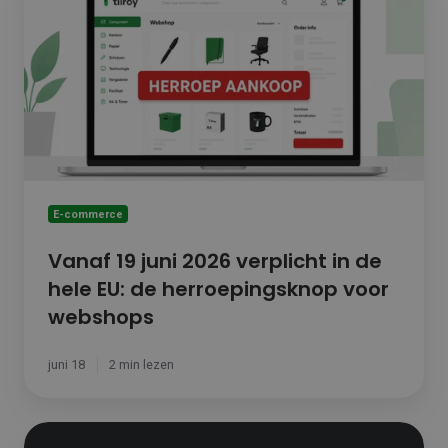
19
juni
2026
verplicht
in
de
hele
EU:
de
herroepingsknop
voor
E-commerce
webshops
Vanaf 19 juni 2026 verplicht in de
hele EU: de herroepingsknop voor
webshops
juni 18
2 min lezen
Black