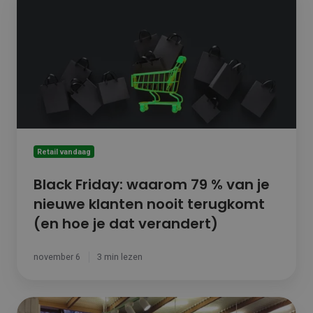
Friday: waarom
79
%
van
je
nieuwe
klanten
nooit
terugkomt
(en
hoe
Retail vandaag
je
dat
Black Friday: waarom 79 % van je
verandert)
nieuwe klanten nooit terugkomt
(en hoe je dat verandert)
november 6
3 min lezen
Marketing