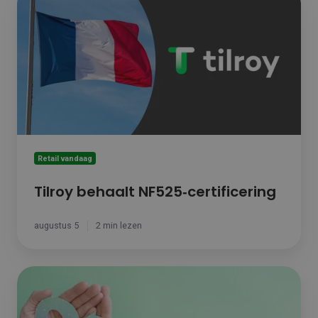
behaalt
NF525‑certificering
Retail vandaag
Tilroy behaalt NF525‑certificering
augustus 5
2 min lezen
Hoe
speel
je