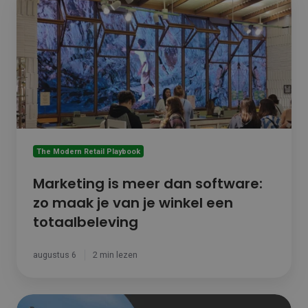
is
meer
dan
software:
zo
maak
je
van
je
winkel
een
The Modern Retail Playbook
totaalbeleving
Marketing is meer dan software:
zo maak je van je winkel een
totaalbeleving
augustus 6
2 min lezen
Tilroy