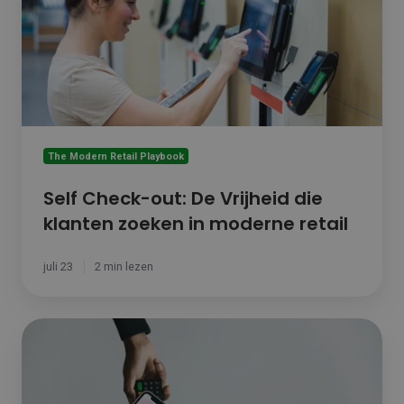
De
Vrijheid
die
klanten
zoeken
in
moderne
retail
The Modern Retail Playbook
Self Check-out: De Vrijheid die
klanten zoeken in moderne retail
juli 23
2 min lezen
Betaalgemak
als
troef
voor
moderne