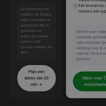
Eén leverancier,
✓
De oplossing voor
contract, één su
retailers die Shopify
willen behouden en
accepteren dat ze
promoties en
Perfect voor retail
prijzen per kanaal
maximale automati
beheren. Dat
willen en bereid zij
verschil verklaart de
webshop over te z
80%.
naar het Tilroy e
platform.
Plan een
demo van 20
Meer over T
min →
omnichann