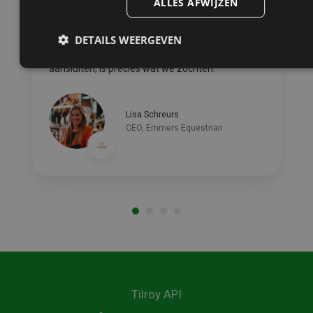
ALLES AFWIJZEN
“Onze winkel- en voorraadprocessen zijn zo
DETAILS WEERGEVEN
cruciaal dat we die alleen aan Tilroy
toevertrouwen. Dat Shopify daar nu op kan
aansluiten, is precies wat we zochten.”
Lisa Schreurs
CEO, Emmers Equestrian
Tilroy API