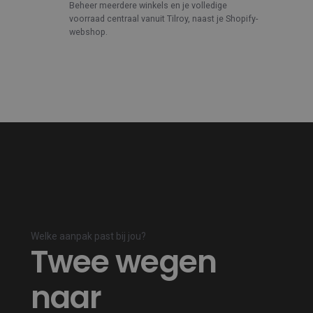
extra
Beheer meerdere winkels en je volledige
voorraad centraal vanuit Tilroy, naast je Shopify-
tools
webshop.
Welke aanpak past bij jou?
Twee wegen
naar