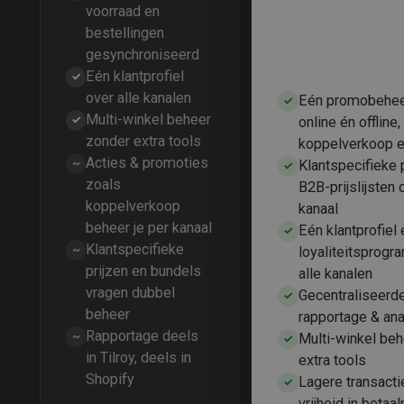
voorraad en
bestellingen
gesynchroniseerd
Eén klantprofiel
✓
over alle kanalen
Eén promobehee
✓
Multi-winkel beheer
✓
online én offline,
zonder extra tools
koppelverkoop e
Acties & promoties
~
Klantspecifieke 
✓
zoals
B2B-prijslijsten 
koppelverkoop
kanaal
beheer je per kanaal
Eén klantprofiel 
✓
Klantspecifieke
~
loyaliteitsprog
prijzen en bundels
alle kanalen
vragen dubbel
Gecentraliseerd
✓
beheer
rapportage & ana
Rapportage deels
~
Multi-winkel be
✓
in Tilroy, deels in
extra tools
Shopify
Lagere transacti
✓
vrijheid in betaa