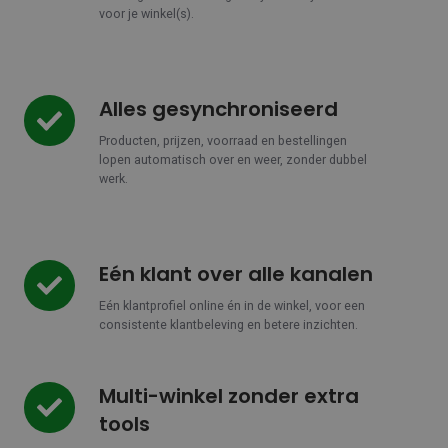
voor je winkel(s).
Alles gesynchroniseerd
Alles
gesynchroniseerd
Producten, prijzen, voorraad en bestellingen
lopen automatisch over en weer, zonder dubbel
werk.
Eén klant over alle kanalen
Eén
klant
Eén klantprofiel online én in de winkel, voor een
over
consistente klantbeleving en betere inzichten.
alle
kanalen
Multi-winkel zonder extra
Multi-
winkel
tools
zonder