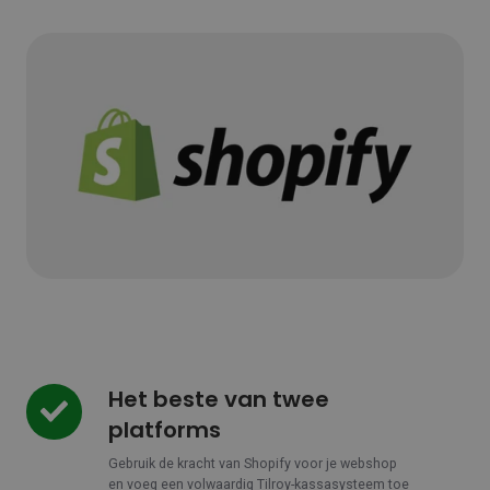
Het beste van twee
Het
beste
platforms
van
twee
Gebruik de kracht van Shopify voor je webshop
en voeg een volwaardig Tilroy-kassasysteem toe
platforms