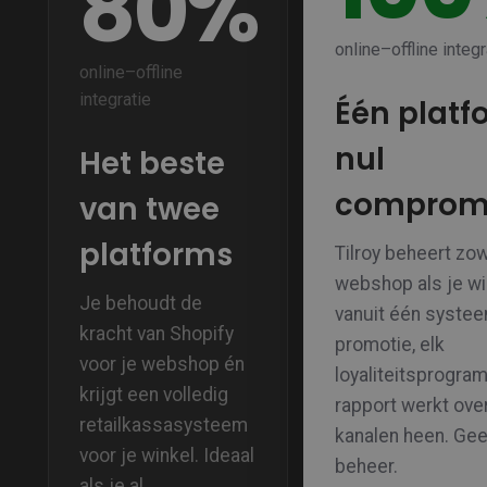
80%
online–offline integr
online–offline
integratie
Één platf
nul
Het beste
comprom
van twee
platforms
Tilroy beheert zow
webshop als je wi
Je behoudt de
vanuit één systee
kracht van Shopify
promotie, elk
voor je webshop én
loyaliteitsprogra
krijgt een volledig
rapport werkt over
retailkassasysteem
kanalen heen. Ge
voor je winkel. Ideaal
beheer.
als je al