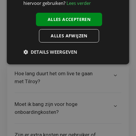
hiervoor gebruiken?
Lees verder
FAQ
Twijfels? Laat ons ze voor je
ALLES ACCEPTEREN
wegvagen.
ALLES AFWIJZEN
DETAILS WEERGEVEN
Hoe lang duurt het om live te gaan
met Tilroy?
Moet ik bang zijn voor hoge
onboardingkosten?
Zijn er extra kosten per gebruiker of