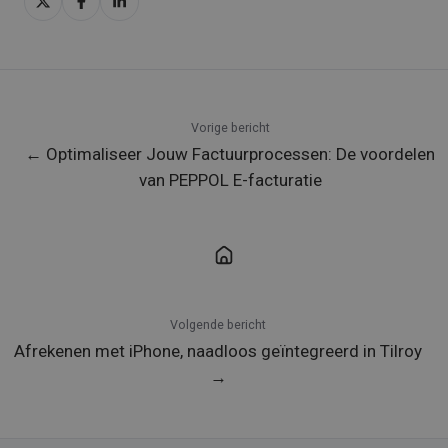
op
op
op
X
Facebook
LinkedIn
Vorige bericht
← Optimaliseer Jouw Factuurprocessen: De voordelen
van PEPPOL E-facturatie
Volgende bericht
Afrekenen met iPhone, naadloos geïntegreerd in Tilroy
→