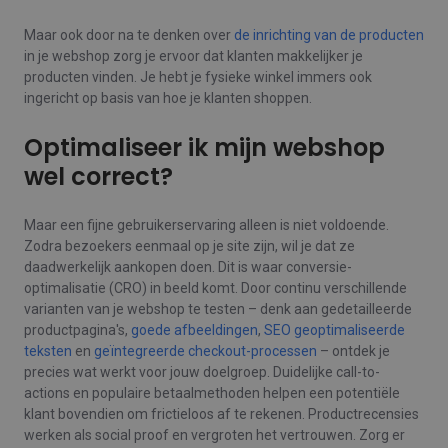
Maar ook door na te denken over
de inrichting van de producten
in je webshop zorg je ervoor dat klanten makkelijker je
producten vinden. Je hebt je fysieke winkel immers ook
ingericht op basis van hoe je klanten shoppen.
Optimaliseer ik mijn webshop
wel correct?
Maar een fijne gebruikerservaring alleen is niet voldoende.
Zodra bezoekers eenmaal op je site zijn, wil je dat ze
daadwerkelijk aankopen doen. Dit is waar conversie-
optimalisatie (CRO) in beeld komt. Door continu verschillende
varianten van je webshop te testen – denk aan gedetailleerde
productpagina's,
goede afbeeldingen
,
SEO geoptimaliseerde
teksten
en
geïntegreerde checkout-processen
– ontdek je
precies wat werkt voor jouw doelgroep. Duidelijke call-to-
actions en populaire betaalmethoden helpen een potentiële
klant bovendien om frictieloos af te rekenen. Productrecensies
werken als social proof en vergroten het vertrouwen. Zorg er