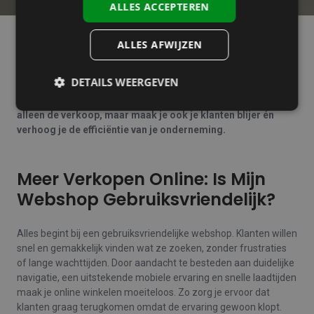
ALLES ACCEPTEREN
ALLES AFWIJZEN
Elke ondernemer kent de uitdaging: je webshop staat online,
de producten zien er fantastisch uit, maar de verkopen
DETAILS WEERGEVEN
vallen tegen. Herkenbaar? De oplossing ligt vaak dichterbij
dan je denkt. Door gerichte optimalisaties verbeter je niet
alleen de verkoop, maar maak je ook je klanten blijer én
verhoog je de efficiëntie van je onderneming.
Meer Verkopen Online: Is Mijn
Webshop Gebruiksvriendelijk?
Alles begint bij een gebruiksvriendelijke webshop. Klanten willen
snel en gemakkelijk vinden wat ze zoeken, zonder frustraties
of lange wachttijden. Door aandacht te besteden aan duidelijke
navigatie, een uitstekende mobiele ervaring en snelle laadtijden
maak je online winkelen moeiteloos. Zo zorg je ervoor dat
klanten graag terugkomen omdat de ervaring gewoon klopt.