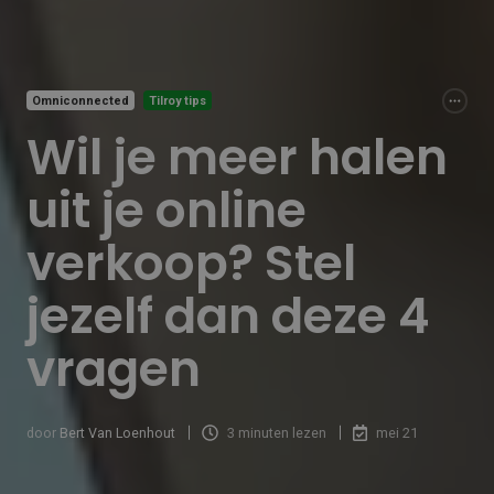
Omniconnected
Tilroy tips
Wil je meer halen
uit je online
verkoop? Stel
jezelf dan deze 4
vragen
door
Bert Van Loenhout
3 minuten lezen
mei 21