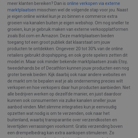
meer klanten bereiken? Dan is
online verkopen via externe
marktplaatsen
misschien wel de volgende stap voor jou. Naast
je eigen online winkel kun je zo binnen e commerce extra
groeien via kanalen buiten je eigen webshop. Om nog sneller te
groeien, kun je gebruik maken van externe verkoopplatformen
zoals Bol.com en Amazon. Deze marktplaatsen bieden
toegang tot een groot publiek dat klaarstaat om jouw
producten te ontdekken. Ongeveer 20 tot 30% van de online
retailers gebruikt dropshipping, en ook grote spelers zetten dit
model in. Maar ook minder bekende marktplaatsen zoals Etsy,
tweedehands.be of Decathlon kunnen jouw producten een nog
groter bereik bieden. Kijk daarbij ook naar andere websites en
de markt om te bepalen wat je als onderneming precies wilt
verkopen en hoe verkopers daar hun producten aanbieden. Niet
alle bedrijven werken op dezelfde manier, en juist daardoor
kunnen ook consumenten via zulke kanalen sneller jouw
aanbod vinden. Met slimme integraties kun je eenvoudig
opzetten wat nodig is om te verzenden, ook naar het
buitenland, waarbij transparantie over verzendkosten en
levertijden verrassingen voorkomt. Gratis verzending boven
een drempelbedrag kan extra aankopen stimuleren. Zo