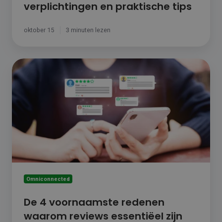
verplichtingen en praktische tips
oktober 15
3 minuten lezen
De
4
voornaamste
redenen
waarom
reviews
essentiëel
zijn
voor
je
webshop
Omniconnected
De 4 voornaamste redenen
waarom reviews essentiëel zijn