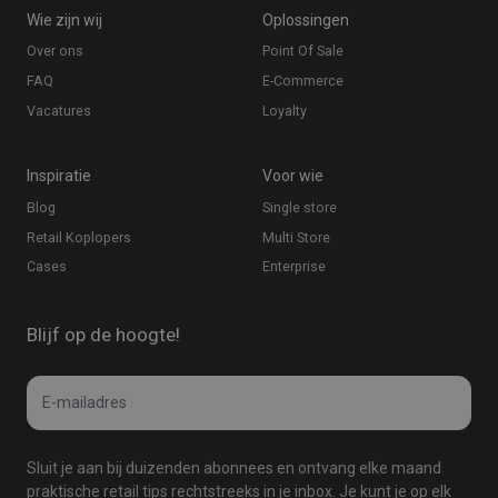
Wie zijn wij
Oplossingen
Over ons
Point Of Sale
FAQ
E-Commerce
Vacatures
Loyalty
Inspiratie
Voor wie
Blog
Single store
Retail Koplopers
Multi Store
Cases
Enterprise
Blijf op de hoogte!
Email
E-
*
mailadres
Sluit je aan bij duizenden abonnees en ontvang elke maand
praktische retail tips rechtstreeks in je inbox. Je kunt je op elk