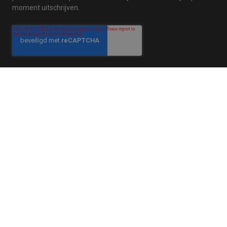
moment uitschrijven.
Tilroy is een toonaangevende omnichannelpartner met meer
dan tien jaar ervaring in cloudgebaseerde
softwareoplossingen voor retailers in de non-foodsector.
Dankzij de omnichanneloplossingen van Tilroy kunnen
retailers een consistente en efficiënte service bieden via alle