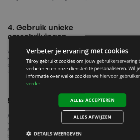
4. Gebruik unieke
omschrijvingen
Verbeter je ervaring met cookies
Vermijd vooral het gebruik van enkel technische bullets met
kenmerken waar de gebruiker of de bezoeker van je webshop
Tilroy gebruikt cookies om jouw gebruikerservaring 
eigenlijk niets aan heeft. Probeer hem te overtuigen zoals je
verbeteren en onze diensten te personaliseren. Wil j
dat ook in je winkel zou doen en wees daar uniek in.
informatie over welke cookies we hiervoor gebruike
verder
5. Snelheid
ALLES ACCEPTEREN
Afbeeldingen zijn vaak de grootste boosdoener voor
ALLES AFWIJZEN
vertraging. Optimaliseer je afbeeldingen waar mogelijk. Hoe
sneller je webshop, hoe meer verkopen en hoe hoger de
DETAILS WEERGEVEN
bestelwaarde.