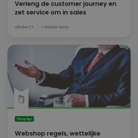
Verleng de customer journey en
zet service om in sales
oktober 21
1 minuten lezen
Webshop
regels,
wettelijke
verplichtingen
en
praktische
tips
Tilroy tips
Webshop regels, wettelijke