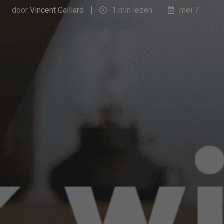
door
Vincent Gaillard
1 min lezen
mei 7