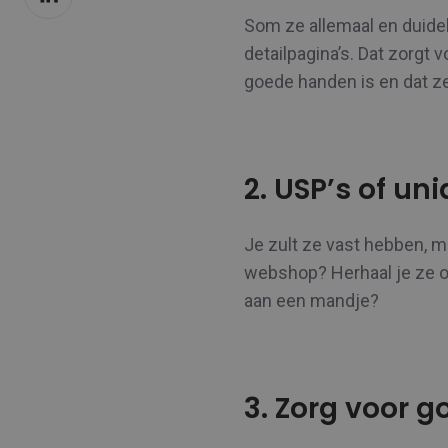
op
Som ze allemaal en duidel
LinkedIn
detailpagina’s. Dat zorgt v
goede handen is en dat z
2. USP’s of un
Je zult ze vast hebben, ma
webshop? Herhaal je ze oo
aan een mandje?
3. Zorg voor g