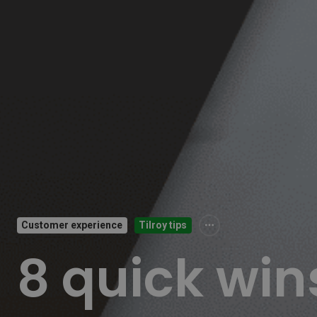
Customer experience
Tilroy tips
8 quick win