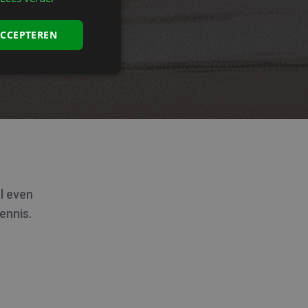
ACCEPTEREN
al even
ennis.