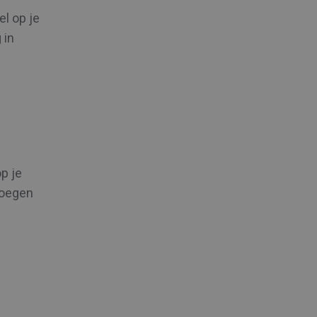
el op je
 in
p je
voegen