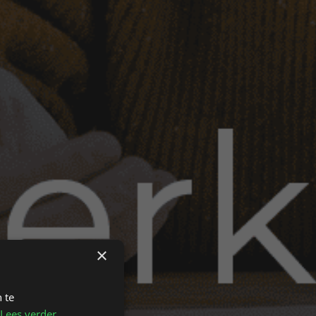
×
 te
Lees verder