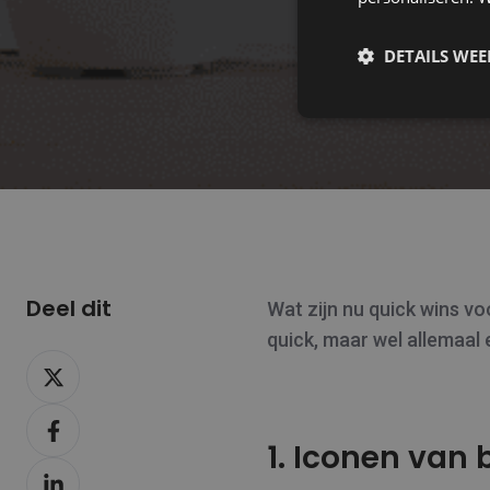
DETAILS WE
Deel dit
Wat zijn nu quick wins vo
quick, maar wel allemaal
Deel
op
Deel
X
1. Iconen van
op
Deel
Facebook