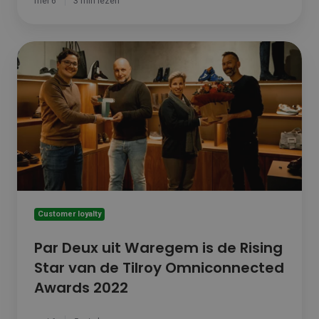
mei 6
3 min lezen
Par
Deux
uit
Waregem
is
de
Rising
Star
van
de
Tilroy
Omniconnected
Customer loyalty
Awards
2022
Par Deux uit Waregem is de Rising
Star van de Tilroy Omniconnected
Awards 2022