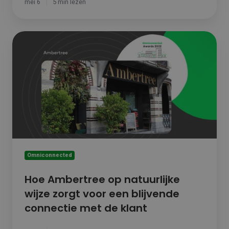
mei 6
5 min lezen
Hoe
Ambertree
op
natuurlijke
wijze
zorgt
voor
een
blijvende
connectie
met
de
Omniconnected
klant
Hoe Ambertree op natuurlijke
wijze zorgt voor een blijvende
connectie met de klant