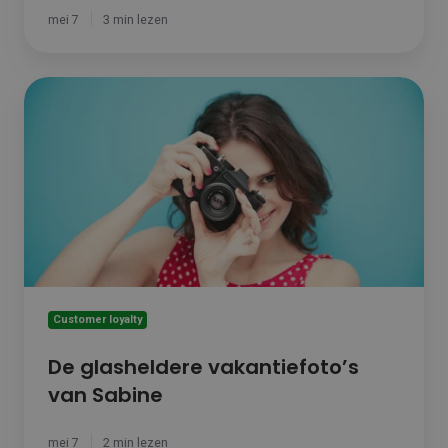
mei 7
3 min lezen
De
glasheldere
vakantiefoto’s
van
Sabine
Customer loyalty
De glasheldere vakantiefoto’s
van Sabine
mei 7
2 min lezen