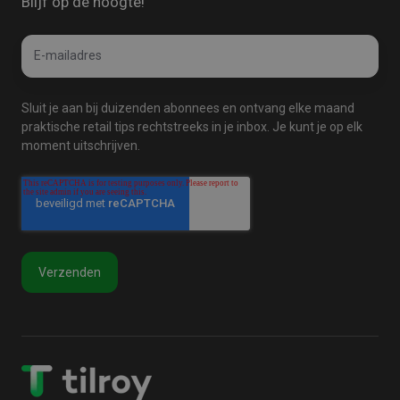
Blijf op de hoogte!
Email
E-
*
mailadres
Sluit je aan bij duizenden abonnees en ontvang elke maand
praktische retail tips rechtstreeks in je inbox. Je kunt je op elk
moment uitschrijven.