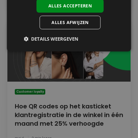
ALLES ACCEPTEREN
Hoe
ALLES AFWIJZEN
QR
codes
DETAILS WEERGEVEN
op
het
kasticket
klantregistratie
in
de
winkel
in
één
Customer loyalty
maand
met
Hoe QR codes op het kasticket
25%
klantregistratie in de winkel in één
verhoogde
maand met 25% verhoogde