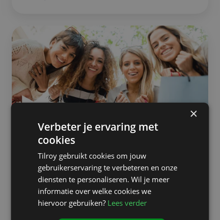
10
redenen
waarom
klanten
maar
wát
graag
hun
×
gegevens
achterlaten
Verbeter je ervaring met
in
cookies
je
Customer loyalty
winkel
Tilroy gebruikt cookies om jouw
10 redenen waarom klanten maar
gebruikerservaring te verbeteren en onze
diensten te personaliseren. Wil je meer
wát graag hun gegevens
informatie over welke cookies we
achterlaten in je winkel
hiervoor gebruiken?
Lees verder
mei 6
4 min lezen