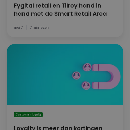
Fygital retail en Tilroy hand in
hand met de Smart Retail Area
mei 7
7 min lezen
Loyalty
is
meer
dan
kortingen
geven
Customer loyalty
Loyalty is meer dan kortingen