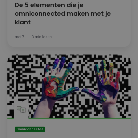
De 5 elementen die je
omniconnected maken met je
klant
mei 7
3 min lezen
Fygital
retail
en
Tilroy
hand
in
hand
met
de
Smart
Retail
Area
Omniconnected