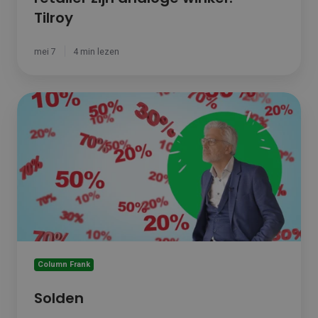
Tilroy
mei 7
4 min lezen
Solden
Column Frank
Solden