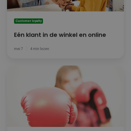
Customer loyalty
Eén klant in de winkel en online
mei 7
4 min lezen
Waarom
retailers
zich
moeten
wapenen
met
boeiende
productinformatie