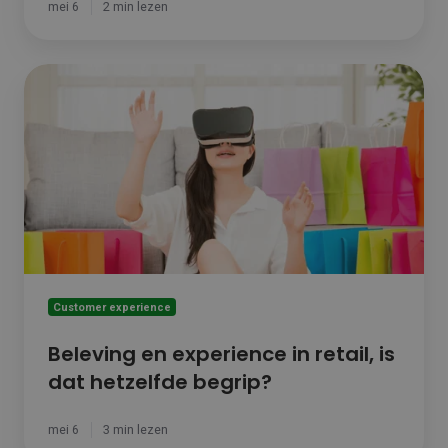
mei 6
2 min lezen
Beleving
en
experience
in
retail,
is
dat
hetzelfde
begrip?
Customer experience
Beleving en experience in retail, is
dat hetzelfde begrip?
mei 6
3 min lezen