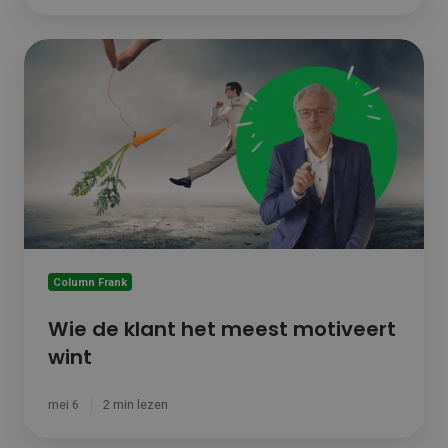
Wie
de
klant
het
meest
motiveert
wint
Column Frank
Wie de klant het meest motiveert
wint
mei 6
2 min lezen