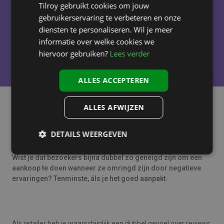
Tilroy gebruikt cookies om jouw
gebruikerservaring te verbeteren en onze
diensten te personaliseren. Wil je meer
informatie over welke cookies we
hiervoor gebruiken?
Lees verder
ALLES ACCEPTEREN
ALLES AFWIJZEN
Vroeg of laat kom je in aanraking met een negatieve review
en geloof het of niet, dat is helemaal oké. Geen enkel bedrijf
DETAILS WEERGEVEN
is perfect en beoordelingen – positief of negatief – kunnen je
helpen pijnpunten te identificeren die verbetering vragen.
Wist je dat bezoekers bijna dubbel zo geneigd zijn om een
aankoop te doen wanneer ze omringd zijn door negatieve
ervaringen? Tenminste, áls je het goed aanpakt.
Als retailer heb je waarschijnlijk een dubbel gevoel over reviews