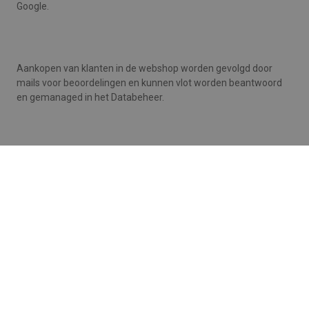
Google.
Aankopen van klanten in de webshop worden gevolgd door
mails voor beoordelingen en kunnen vlot worden beantwoord
en gemanaged in het Databeheer.
Wil je Tilroy Product Reviews eens in actie zien?
Op de webshops van
Game Mania
en van
AVA
zijn Tilroy
product reviews vandaag actief en kun je kijken hoe het werkt.
Benieuwd wat de mogelijkheden zijn voor jouw winkel?
Neem vandaag contact op
of plan
een persoonlijke demo
.