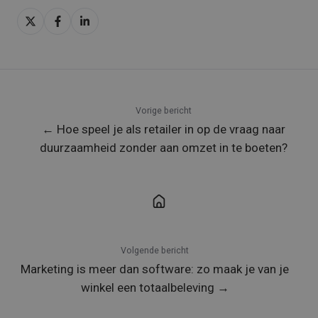
Delen
Delen
Delen
op
op
op
X
Facebook
LinkedIn
Vorige bericht
← Hoe speel je als retailer in op de vraag naar
duurzaamheid zonder aan omzet in te boeten?
Volgende bericht
Marketing is meer dan software: zo maak je van je
winkel een totaalbeleving →