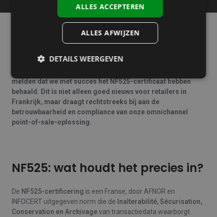
ALLES ACCEPTEREN
ALLES AFWIJZEN
In lijn met onze ambitie om grensoverschrijdend
betrouwbare en compliant point-of-sale oplossingen te
DETAILS WEERGEVEN
leveren, heeft Tilroy de NF525-certificering behaald na een
grondig certificatieproces. We zijn dan ook trots te kunnen
melden dat we met succes het NF525‑certificaat hebben
behaald. Dit is niet alleen goed nieuws voor retailers in
Frankrijk, maar draagt rechtstreeks bij aan de
betrouwbaarheid en compliance van onze omnichannel
point‑of‑sale-oplossing.
NF525: wat houdt het precies in?
De
NF525‑certificering
is een Franse, door AFNOR en
INFOCERT uitgegeven norm die de
Inalterabilité, Sécurisation,
Conservation en Archivage
van transactiedata waarborgt.