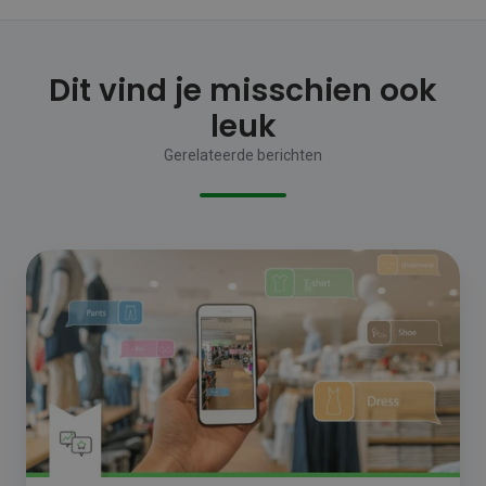
Dit vind je misschien ook
leuk
Gerelateerde berichten
De
winkel
van
de
toekomst
moet
de
klantervaring
naar
een