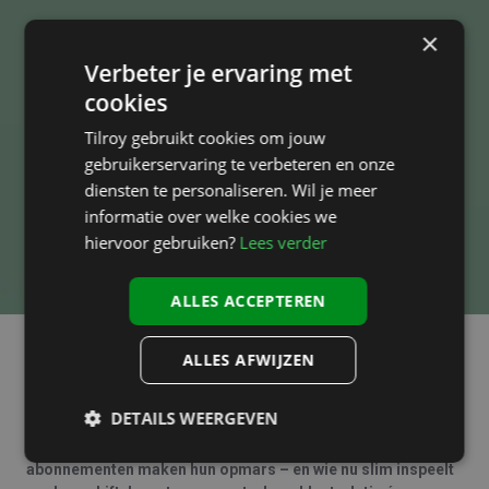
×
Verbeter je ervaring met
cookies
Tilroy gebruikt cookies om jouw
gebruikerservaring te verbeteren en onze
diensten te personaliseren. Wil je meer
informatie over welke cookies we
hiervoor gebruiken?
Lees verder
ALLES ACCEPTEREN
ALLES AFWIJZEN
Consumenten verwachten vandaag méér dan alleen een
product in een winkelmandje. Ze zoeken gemak, flexibiliteit
DETAILS WEERGEVEN
en vooral: duurzaamheid. En precies daar ligt een enorme
kans voor jou als retailer. Verhuurmodellen en service-
abonnementen maken hun opmars – en wie nu slim inspeelt