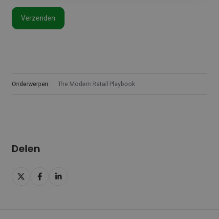
Onderwerpen:
The Modern Retail Playbook
Delen
Delen
Delen
Delen
op
op
op
X
Facebook
LinkedIn