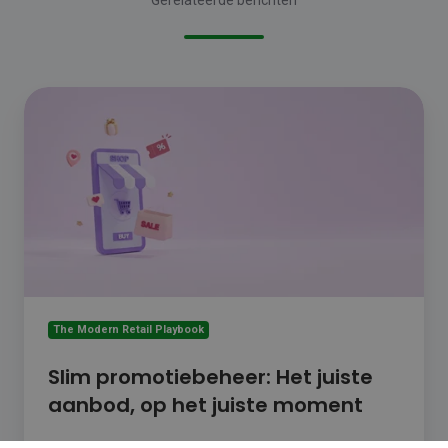
Slim
promotiebeheer:
Het
juiste
aanbod,
op
het
juiste
moment
The Modern Retail Playbook
Slim promotiebeheer: Het juiste
aanbod, op het juiste moment