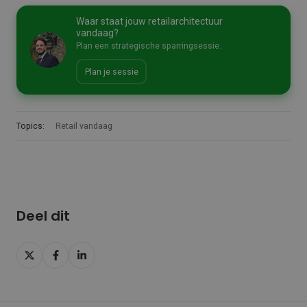
Waar staat jouw retailarchitectuur
vandaag?
Plan een strategische sparringsessie.
Plan je sessie
Topics:
Retail vandaag
Deel dit
Deel
Deel
Deel
op
op
op
X
Facebook
LinkedIn