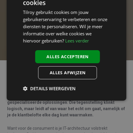
cookies
Tilroy gebruikt cookies om jouw
gebruikerservaring te verbeteren en onze
diensten te personaliseren. Wil je meer
informatie over welke cookies we
hiervoor gebruiken?
Lees verder
ALLES ACCEPTEREN
ALLES AFWIJZEN
Retail groeit niet op papier, maar in winkels en operaties. En
in gesprekken met retailers valt op hoe vaak de discussie
DETAILS WEERGEVEN
over IT-architectuur als een ideologische keuze wordt
gevoerd: alles in één systeem, of een landschap van
gespecialiseerde oplossingen. Die tegenstelling klinkt
logisch, maar leidt af van waar het echt om gaat, namelijk of
je de klantbelofte elke dag kunt waarmaken.
Want voor de consument is je IT-architectuur volstrekt