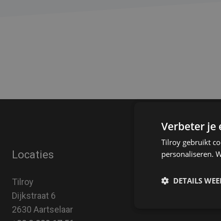
Verbeter je
Tilroy gebruikt c
Wie zijn wij
Locaties
personaliseren. W
Over ons
DETAILS WE
Tilroy
FAQ
Dijkstraat 6
Vacatures
2630 Aartselaar