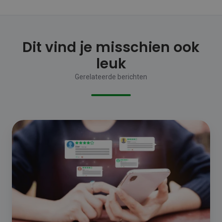
Dit vind je misschien ook
leuk
Gerelateerde berichten
De
4
voornaamste
redenen
waarom
reviews
essentiëel
zijn
voor
je