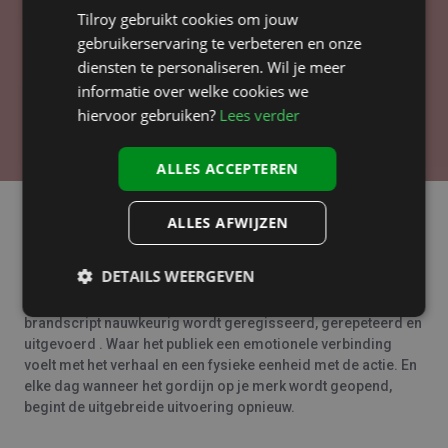
Tilroy gebruikt cookies om jouw
gebruikerservaring te verbeteren en onze
diensten te personaliseren. Wil je meer
informatie over welke cookies we
hiervoor gebruiken?
Lees verder
ALLES ACCEPTEREN
ALLES AFWIJZEN
Echt opmerkelijke klantervaringen zijn eigenlijk net hetzelfde
als een toneelproductie waar de cast, crew, decorontwerp en
DETAILS WEERGEVEN
technologie samenkomen om elke regel, scène en act tot
leven te brengen, waarbij elk aspect van het goed geschreven
brandscript nauwkeurig wordt geregisseerd, gerepeteerd en
uitgevoerd . Waar het publiek een emotionele verbinding
voelt met het verhaal en een fysieke eenheid met de actie. En
elke dag wanneer het gordijn op je merk wordt geopend,
begint de uitgebreide uitvoering opnieuw.