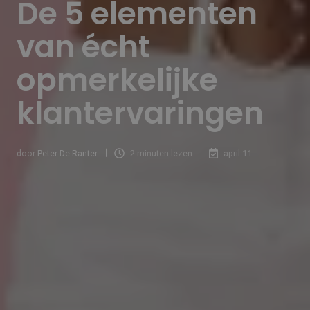
De 5 elementen
van écht
opmerkelijke
klantervaringen
door
Peter De Ranter
2 minuten lezen
april 11