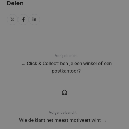
Delen
Delen
Delen
Delen
op
op
op
X
Facebook
LinkedIn
Vorige bericht
← Click & Collect: ben je een winkel of een
postkantoor?
Volgende bericht
Wie de klant het meest motiveert wint →