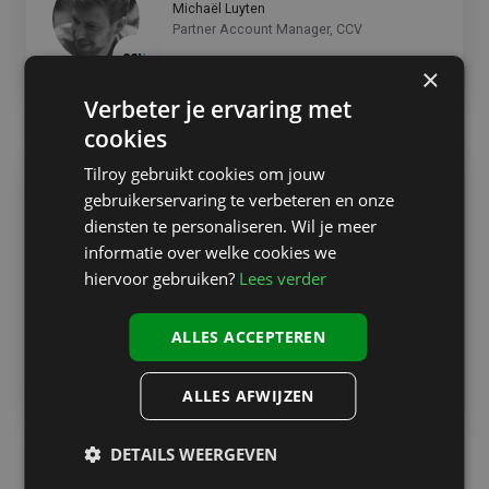
Michaël Luyten
Partner Account Manager, CCV
×
Verbeter je ervaring met
cookies
Tilroy gebruikt cookies om jouw
gebruikerservaring te verbeteren en onze
“Je zit niet vaak in het traject voor nieuwe
diensten te personaliseren. Wil je meer
retailsoftware. Breng in kaart wat je écht nodig hebt en
informatie over welke cookies we
laat je begeleiden door partijen als Tilroy’”
hiervoor gebruiken?
Lees verder
Bobby Clous
ALLES ACCEPTEREN
CEO, Clous Mode
ALLES AFWIJZEN
DETAILS WEERGEVEN