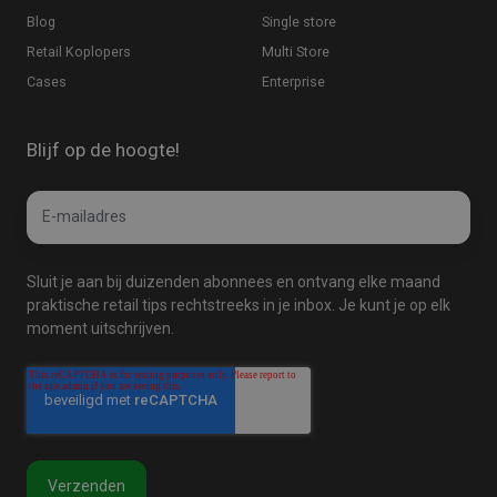
Blog
Single store
Retail Koplopers
Multi Store
Cases
Enterprise
Blijf op de hoogte!
Email
E-
*
mailadres
Sluit je aan bij duizenden abonnees en ontvang elke maand
praktische retail tips rechtstreeks in je inbox. Je kunt je op elk
moment uitschrijven.