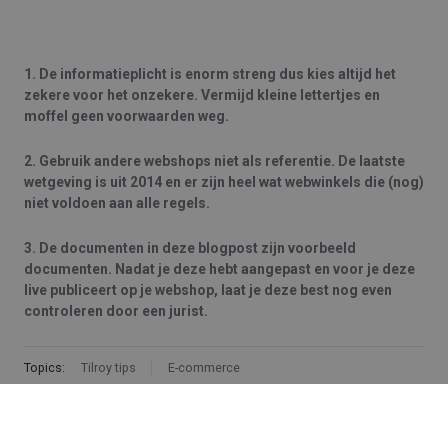
1. De informatieplicht is enorm streng dus kies altijd het
zekere voor het onzekere. Vermijd kleine lettertjes en
moffel geen voorwaarden weg.
2. Gebruik andere webshops niet als referentie. De laatste
wetgeving is uit 2014 en er zijn heel wat webwinkels die (nog)
niet voldoen aan alle regels.
3. De documenten in deze blogpost zijn voorbeeld
documenten. Nadat je deze hebt aangepast en voor je deze
live publiceert op je webshop, laat je deze best nog even
controleren door een jurist.
Topics:
Tilroy tips
E-commerce