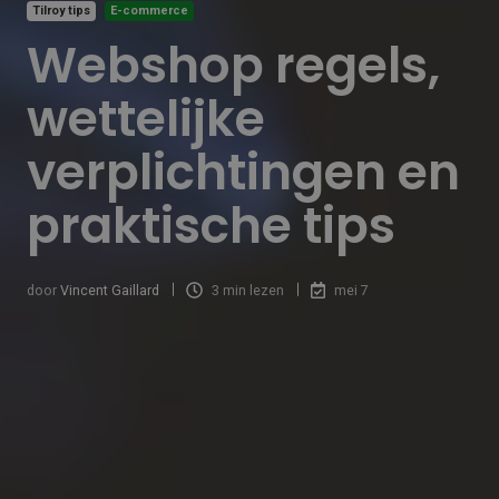
Tilroy tips
E-commerce
Webshop regels,
wettelijke
verplichtingen en
praktische tips
door
Vincent Gaillard
3 min lezen
mei 7