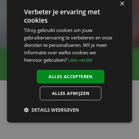
×
Verbeter je ervaring met
cookies
Tilroy gebruikt cookies om jouw
gebruikerservaring te verbeteren en onze
diensten te personaliseren. Wil je meer
informatie over welke cookies we
hiervoor gebruiken?
Lees verder
ALLES ACCEPTEREN
ALLES AFWIJZEN
Het aantal webshops blijft groeien en daarmee ook het aantal
controles door de economische inspectie. Maar wat zijn de
DETAILS WEERGEVEN
webshop regels nu eigenlijk, wat is het ODR platform en aan
welke wettelijke verplichtingen hoort je webshop te voldoen?