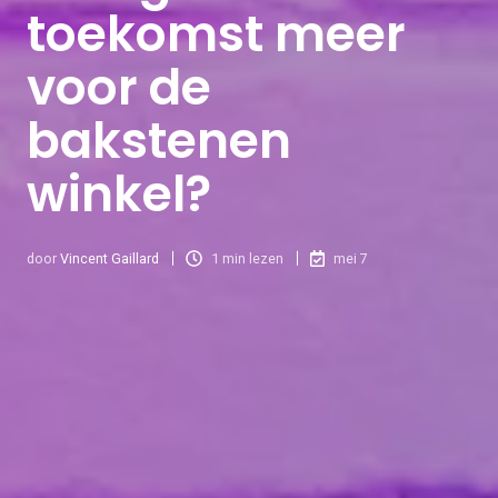
toekomst meer
voor de
bakstenen
winkel?
door
Vincent Gaillard
1 min lezen
mei 7