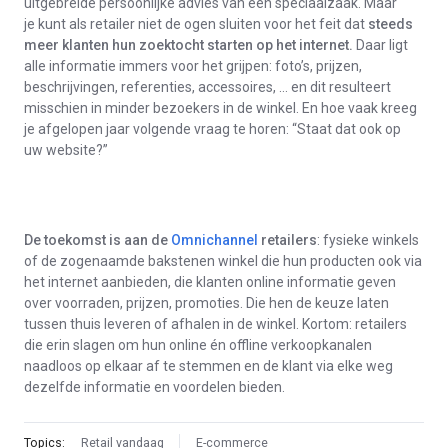
uitgebreide persoonlijke advies van een speciaalzaak. Maar
je kunt als retailer niet de ogen sluiten voor het feit dat
steeds
meer klanten hun zoektocht starten op het internet.
Daar ligt
alle informatie immers voor het grijpen: foto’s, prijzen,
beschrijvingen, referenties, accessoires, … en dit resulteert
misschien in minder bezoekers in de winkel. En hoe vaak kreeg
je afgelopen jaar volgende vraag te horen: “Staat dat ook op
uw website?”
De toekomst is aan de
Omnichannel
retailers
: fysieke winkels
of de zogenaamde bakstenen winkel die hun producten ook via
het internet aanbieden, die klanten online informatie geven
over voorraden, prijzen, promoties. Die hen de keuze laten
tussen thuis leveren of afhalen in de winkel. Kortom: retailers
die erin slagen om hun online én offline verkoopkanalen
naadloos op elkaar af te stemmen en de klant via elke weg
dezelfde informatie en voordelen bieden.
Topics:
Retail vandaag
E-commerce