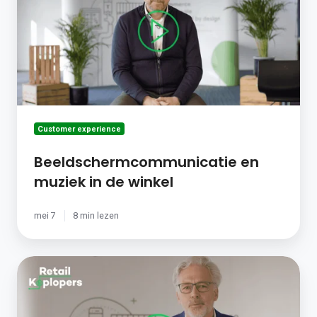
in
de
winkel
Customer experience
Beeldschermcommunicatie en
muziek in de winkel
mei 7
8 min lezen
Hoe
overleef
je
de