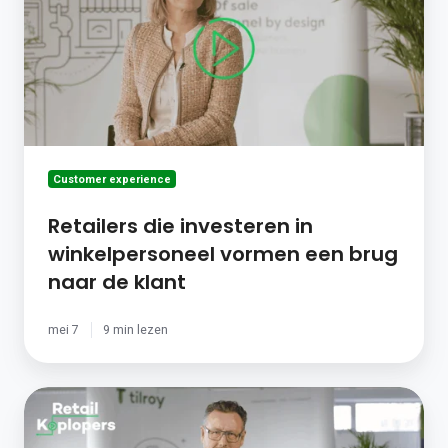
in
winkelpersoneel
vormen
een
brug
naar
de
klant
Customer experience
Retailers die investeren in
winkelpersoneel vormen een brug
naar de klant
mei 7
9 min lezen
Beeldschermcommunicatie
en
muziek