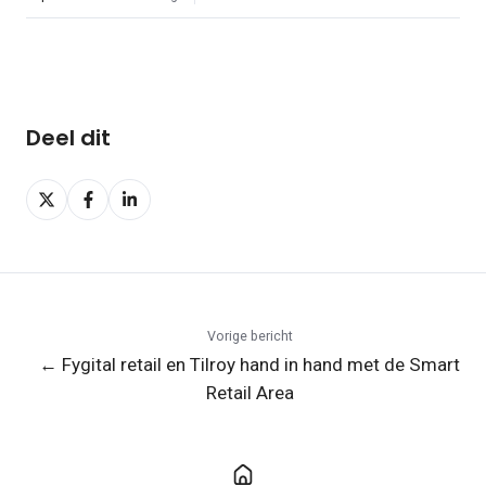
Deel dit
Deel
Deel
Deel
op
op
op
X
Facebook
LinkedIn
Vorige bericht
← Fygital retail en Tilroy hand in hand met de Smart
Retail Area