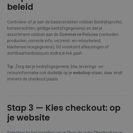
beleid
Controleer of je aan de basisvereisten voldoet (bedrijfsprofiel,
beheerrechten, geldige bedrijfsgegevens) en dat je
assortiment voldoet aan de
Commerce Policies
(verboden
producten, correcte info, verzend- en retourbeleid,
klantenservicegegevens). Dit voorkomt afkeuringen of
zichtbaarheidssissues zodra je live gaat.
Tip:
Zorg dat je bedrijfsgegevens, btw, leverings- en
retourinformatie ook duidelijk op je
webshop
staan, daar vindt
immers de checkout plaats.
Stap 3 — Kies checkout: op
je website
Selecteer bij het instellen van je Shop de optie
Checkout op je