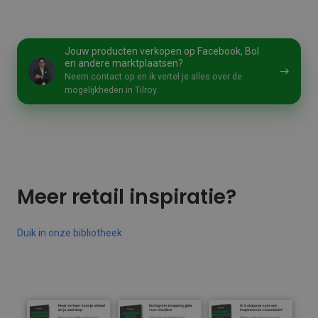
Jouw
Jouw producten verkopen op Facebook, Bol
producten
en andere marktplaatsen?
verkopen
Neem contact op en ik vertel je alles over de
op
mogelijkheden in Tilroy
Facebook,
Bol
en
andere
marktplaatsen?
Meer retail inspiratie?
Duik in onze bibliotheek