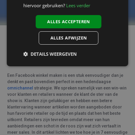
hiervoor gebruiken?
Lees verder
ALLES ACCEPTEREN
ALLES AFWIJZEN
Update 2025:
Volgens Meta’s actuele richtlijnen vindt
afrekenen opnieuw plaats op je eigen website
. Je Shop op
DETAILS WEERGEVEN
Facebook/Instagram is je etalage en verkeersbron; de
transactie rond je af op je webshop.
Een Facebook winkel maken is een stuk eenvoudiger dan je
denkt en past bovendien perfect in een hedendaagse
omnichannel
strategie. We spreken namelijk van een win-win
voor klanten en retailers wanneer de klant de ster van de
show is. Klanten zijn gelukkiger en hebben een betere
klantervaring wanneer artikelen worden aangeboden door
hun favoriete retailer op de tijd en plaats dat hen het beste
uitkomt. Retailers zijn tevreden omdat meer van hun
aanbiedingen een schot in de roos zijn wat zich vertaalt in
meer sales. In dit artikel lichten we toe hoe je in 7 eenvoudige