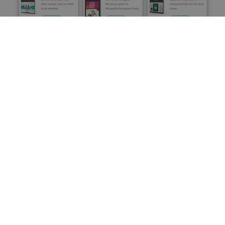
Topics:
Tilroy tips
E-commerce
Deel dit
Deel
Deel
Deel