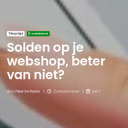
Tilroy tips
E-commerce
Solden op je
webshop, beter
van niet?
door
Peter De Ranter
2 minuten lezen
juni 7