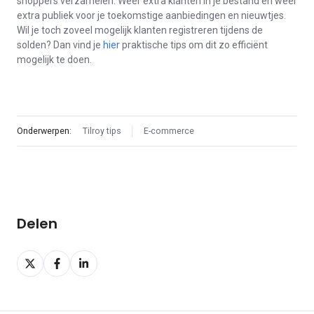
shoppers verzamelen. Weer extra klanten in je bestand en weer
extra publiek voor je toekomstige aanbiedingen en nieuwtjes.
Wil je toch zoveel mogelijk klanten registreren tijdens de
solden? Dan vind je
hier
praktische tips om dit zo efficiënt
mogelijk te doen.
Onderwerpen:
Tilroy tips
E-commerce
Delen
Delen
Delen
Delen
op
op
op
X
Facebook
LinkedIn