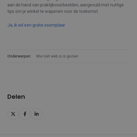
aan de hand van praktijkvoorbeelden, aangevuld met nuttige
tips om je winkel te wapenen voor de toekomst.
Ja, ik wil een gratis exemplaar
Onderwerpen:
Wie niet web is is gezien
Delen
Delen
Delen
Delen
op
op
op
X
Facebook
LinkedIn