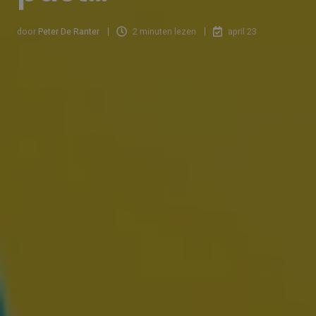
door
Peter De Ranter
2 minuten lezen
april 23