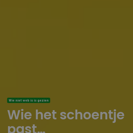
Wie niet web is is gezien
Wie het schoentje
past…