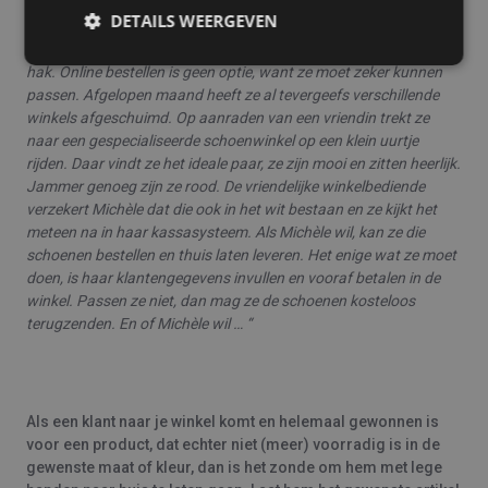
haar steunzolen vallen veel modellen al meteen uit de boot. Maar
DETAILS WEERGEVEN
deze lente is het extra moeilijk, want voor haar huwelijk wil ze het
perfecte bruidsschoentje vinden: elegant, wit en met een kleine
hak. Online bestellen is geen optie, want ze moet zeker kunnen
passen. Afgelopen maand heeft ze al tevergeefs verschillende
winkels afgeschuimd. Op aanraden van een vriendin trekt ze
naar een gespecialiseerde schoenwinkel op een klein uurtje
rijden. Daar vindt ze het ideale paar, ze zijn mooi en zitten heerlijk.
Jammer genoeg zijn ze rood. De vriendelijke winkelbediende
verzekert Michèle dat die ook in het wit bestaan en ze kijkt het
meteen na in haar kassasysteem. Als Michèle wil, kan ze die
schoenen bestellen en thuis laten leveren. Het enige wat ze moet
doen, is haar klantengegevens invullen en vooraf betalen in de
winkel. Passen ze niet, dan mag ze de schoenen kosteloos
terugzenden. En of Michèle wil … “
Als een klant naar je winkel komt en helemaal gewonnen is
voor een product, dat echter niet (meer) voorradig is in de
gewenste maat of kleur, dan is het zonde om hem met lege