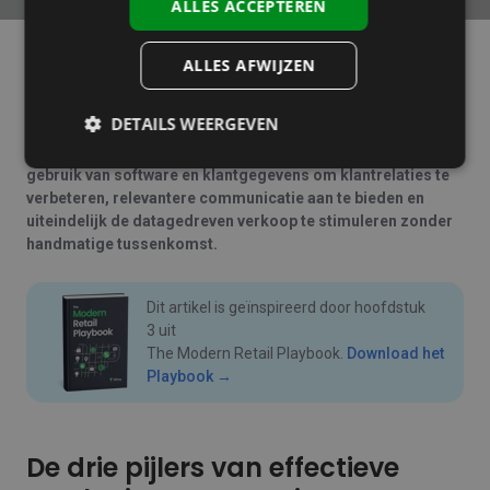
ALLES ACCEPTEREN
ALLES AFWIJZEN
Marketing automation is een technologisch proces dat
bedrijven in staat stelt om marketingactiviteiten te
DETAILS WEERGEVEN
automatiseren, personaliseren en optimaliseren voor een
efficiëntere klantbenadering. Voor retailers betekent dit het
gebruik van software en klantgegevens om klantrelaties te
verbeteren, relevantere communicatie aan te bieden en
uiteindelijk de datagedreven verkoop te stimuleren zonder
handmatige tussenkomst.
Dit artikel is geïnspireerd door hoofdstuk
3 uit
The Modern Retail Playbook.
Download het
Playbook →
De drie pijlers van effectieve