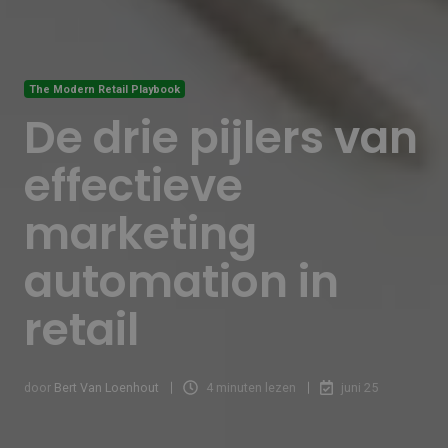
The Modern Retail Playbook
De drie pijlers van
effectieve
marketing
automation in
retail
door
Bert Van Loenhout
4 minuten lezen
juni 25