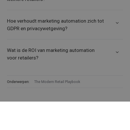
Hoe verhoudt marketing automation zich tot
GDPR en privacywetgeving?
Wat is de ROI van marketing automation
voor retailers?
Onderwerpen:
The Modern Retail Playbook
Delen