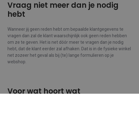
Vraag niet meer dan je nodig
hebt
Wanneer jij geen reden hebt om bepaalde klantgegevens te
vragen dan zal de klant waarschijnlijk ook geen reden hebben
om ze te geven. Het is net dóór meer te vragen dan je nodig
hebt, dat de klant eerder zal afhaken. Dat is in de fysieke winkel
net zozeer het geval als bij (te) lange formulieren op je
webshop.
Voor wat hoort wat
“Zit je al in ons systeem?” overtuigt de klant nu niet meteen om
zijn gegevens te grabbel te geven.