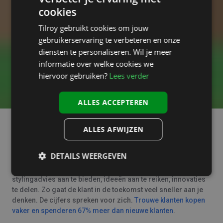
cookies
Tilroy gebruikt cookies om jouw
gebruikerservaring te verbeteren en onze
diensten te personaliseren. Wil je meer
informatie over welke cookies we
hiervoor gebruiken?
Lees verder
ALLES ACCEPTEREN
ALLES AFWIJZEN
In deze competitieve retailwereld is klantenbinding nóg
belangrijker geworden. Door contact te onderhouden met je
DETAILS WEERGEVEN
klant, blijf je top of mind. En dan hebben we het niet enkel over
promoties sturen. Zorg voor een echte meerwaarde door
stylingadvies aan te bieden, ideeën aan te reiken, innovaties
te delen. Zo gaat de klant in de toekomst veel sneller aan je
denken. De cijfers spreken voor zich.
Trouwe klanten kopen
vaker en spenderen 67% meer dan nieuwe klanten
.