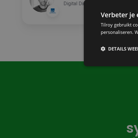
Digital Director, X2O Badkamers
Verbeter je
Tilroy gebruikt c
personaliseren. W
DETAILS WE
s