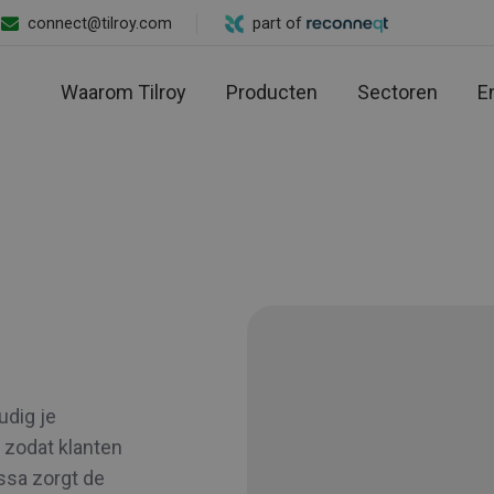
connect@tilroy.com
part of
Waarom Tilroy
Producten
Sectoren
E
udig je
 zodat klanten
assa zorgt de