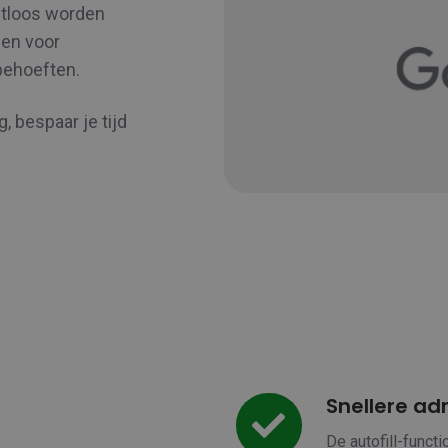
outloos worden
den voor
behoeften.
, bespaar je tijd
Snellere ad
Snellere
adresinvoer
De autofill-funct