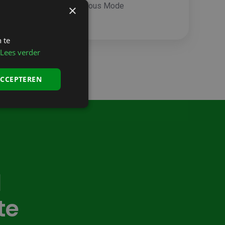
CEO, Clous Mode
×
 te
Lees verder
ACCEPTEREN
d
te