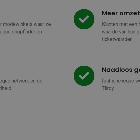
Meer omzet
Meer
omzet
ar modewinkels waar ze
Klanten met een 
heque shopfinder en
waarde van hun gi
ticketwaarden.
Naadloos ge
Naadloos
geïntegreerd
heque netwerk en de
fashioncheque we
in
dheid.
Tilroy.
Tilroy