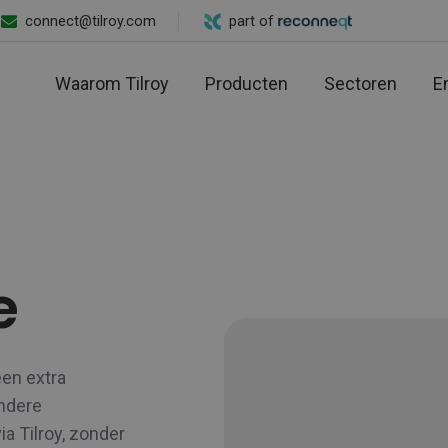
connect@tilroy.com
part of
Waarom Tilroy
Producten
Sectoren
E
e
een extra
ndere
a Tilroy, zonder