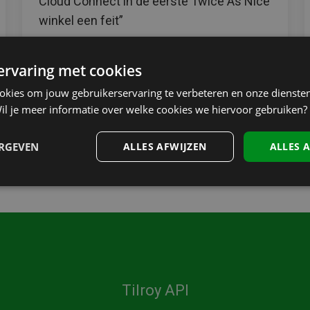
Cloud Connect in de eerste Twice As Nice
winkel een feit”
Michaël Luyten
 ervaring met cookies
Partner Account Manager, CCV
ookies om jouw gebruikerservaring te verbeteren en onze diensten
il je meer informatie over welke cookies we hiervoor gebruiken?
ERGEVEN
ALLES AFWIJZEN
ALLES 
Tilroy API