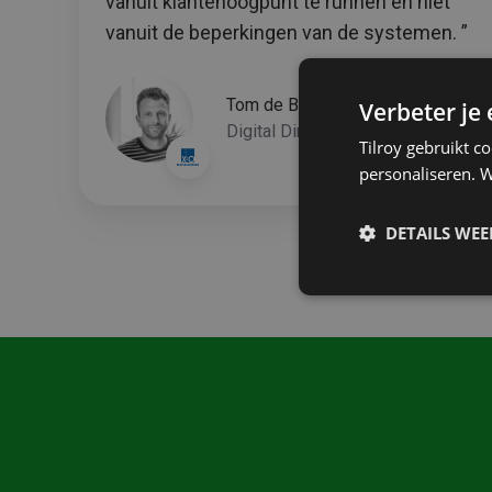
vanuit klantenoogpunt te runnen en niet
vanuit de beperkingen van de systemen. ”
Tom de Bondt
Verbeter je
Digital Director, X2O Badkamers
Tilroy gebruikt c
personaliseren. W
DETAILS WE