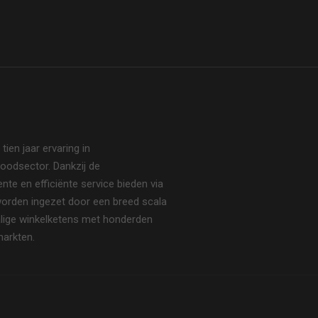
en jaar ervaring in
oodsector. Dankzij de
te en efficiënte service bieden via
 worden ingezet door een breed scala
halige winkelketens met honderden
markten.