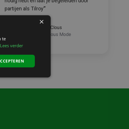
nodig hebt en laat je begeleiden door
partijen als Tilroy’”
×
Bobby Clous
CEO, Clous Mode
 te
Lees verder
ACCEPTEREN