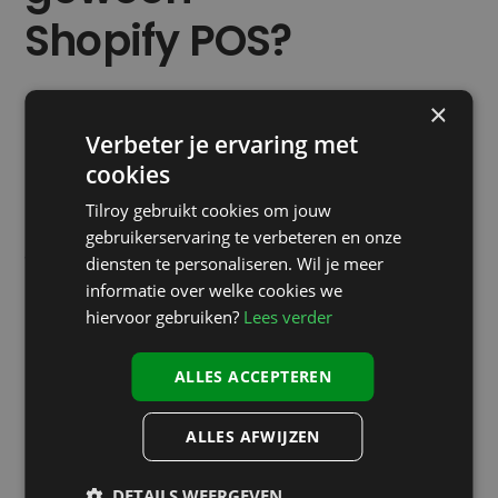
Shopify POS?
×
Shopify heeft zelf een kassasysteem. Voor een
Verbeter je ervaring met
pop-up of een beperkt assortiment werkt dat
cookies
prima. Maar wie elke dag een winkel runt, botst
Tilroy gebruikt cookies om jouw
op de grenzen: voorraadbeheer over meerdere
gebruikerservaring te verbeteren en onze
winkels, koppelverkoop en bundelpromoties aan
diensten te personaliseren. Wil je meer
informatie over welke cookies we
de kassa, klantspecifieke prijzen, complexe btw
hiervoor gebruiken?
Lees verder
bij verkoop over de grens en transactiekosten
die meetikken op elke betaling.
ALLES ACCEPTEREN
Daarom bestaat deze integratie.
Shopify blijft
ALLES AFWIJZEN
doen waar het de standaard in is — je webshop
DETAILS WEERGEVEN