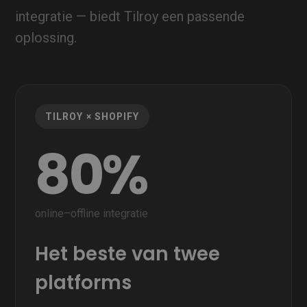
integratie — biedt Tilroy een passende
oplossing.
TILROY × SHOPIFY
80%
online–offline integratie
Het beste van twee
platforms